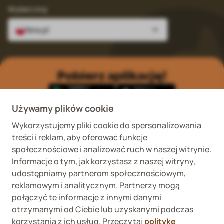
Wybierz kraj
fera.pl
Pobierz aplikację!
Używamy plików cookie
Wykorzystujemy pliki cookie do spersonalizowania
treści i reklam, aby oferować funkcje
społecznościowe i analizować ruch w naszej witrynie.
Wykaz podmiotów
Wojewódzki Inspektorat
Informacje o tym, jak korzystasz z naszej witryny,
prowadzących
Weterynaryjny we
udostępniamy partnerom społecznościowym,
internetową sprzedaż
Wrocławiu ul. Januszowicka
detaliczną OTC
48, 50-983 Wrocław
reklamowym i analitycznym. Partnerzy mogą
połączyć te informacje z innymi danymi
otrzymanymi od Ciebie lub uzyskanymi podczas
korzystania z ich usług. Przeczytaj
politykę