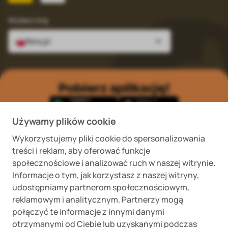
Wybierz kraj
fera.pl
Pobierz aplikację!
Używamy plików cookie
Wykorzystujemy pliki cookie do spersonalizowania
treści i reklam, aby oferować funkcje
społecznościowe i analizować ruch w naszej witrynie.
Wykaz podmiotów
Wojewódzki Inspektorat
Informacje o tym, jak korzystasz z naszej witryny,
prowadzących
Weterynaryjny we
udostępniamy partnerom społecznościowym,
internetową sprzedaż
Wrocławiu ul. Januszowicka
detaliczną OTC
48, 50-983 Wrocław
reklamowym i analitycznym. Partnerzy mogą
połączyć te informacje z innymi danymi
otrzymanymi od Ciebie lub uzyskanymi podczas