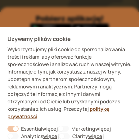
Pobierz aplikację!
Używamy plików cookie
Wykorzystujemy pliki cookie do spersonalizowania
treści i reklam, aby oferować funkcje
społecznościowe i analizować ruch w naszej witrynie.
Wykaz podmiotów
Wojewódzki Inspektorat
Informacje o tym, jak korzystasz z naszej witryny,
prowadzących
Weterynaryjny we
udostępniamy partnerom społecznościowym,
internetową sprzedaż
Wrocławiu ul. Januszowicka
detaliczną OTC
48, 50-983 Wrocław
reklamowym i analitycznym. Partnerzy mogą
połączyć te informacje z innymi danymi
otrzymanymi od Ciebie lub uzyskanymi podczas
korzystania z ich usług. Przeczytaj
politykę
prywatności
.
Kup
Essential
więcej
Marketing
więcej
About "Essential" Cookie Group
About "Marketi
Fera sp. z o.o., Zbąszyńska 3, 91-342 Łódź
Analytics
więcej
Clarity
więcej