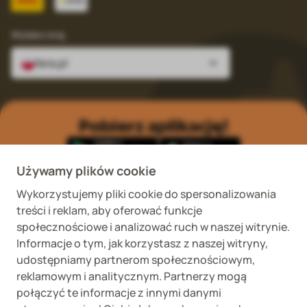
Wybierz kraj
fera.pl
Pobierz aplikację!
Używamy plików cookie
Wykorzystujemy pliki cookie do spersonalizowania
treści i reklam, aby oferować funkcje
społecznościowe i analizować ruch w naszej witrynie.
Wykaz podmiotów
Wojewódzki Inspektorat
Informacje o tym, jak korzystasz z naszej witryny,
prowadzących
Weterynaryjny we
udostępniamy partnerom społecznościowym,
internetową sprzedaż
Wrocławiu ul. Januszowicka
detaliczną OTC
48, 50-983 Wrocław
reklamowym i analitycznym. Partnerzy mogą
połączyć te informacje z innymi danymi