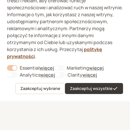
treści i reklam, aby oferować funkcje
społecznościowe i analizować ruch w naszej witrynie.
Wykaz podmiotów
Wojewódzki Inspektorat
Informacje o tym, jak korzystasz z naszej witryny,
prowadzących
Weterynaryjny we
udostępniamy partnerom społecznościowym,
internetową sprzedaż
Wrocławiu ul. Januszowicka
detaliczną OTC
48, 50-983 Wrocław
reklamowym i analitycznym. Partnerzy mogą
połączyć te informacje z innymi danymi
otrzymanymi od Ciebie lub uzyskanymi podczas
korzystania z ich usług. Przeczytaj
politykę
prywatności
.
Kup
Essential
więcej
Marketing
więcej
About "Essential" Cookie Group
About "Marketi
Fera sp. z o.o., Zbąszyńska 3, 91-342 Łódź
Analytics
więcej
Clarity
więcej
About "Analytics" Cookie Group
About "Clarity" C
VAT ID 8992750635
O nas
Zaakceptuj wybrane
Zaakceptuj wszystkie
Formularz odstąpienia od umowy
Menu
Ulubione
Koszyk
Konto
Kontakt
Sygnaliści