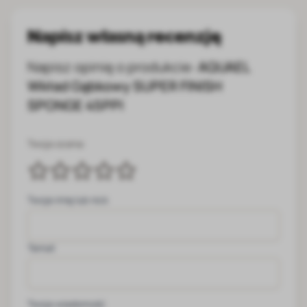
Napisz własną recenzję
Napisz opinię o produkcie:
AQUAEL
Wkład Gąbkowy SUPER FINISH
SPONGE 45PPI
Twoja ocena:
Twoje imię lub nick
Temat
Twoja wiadomość