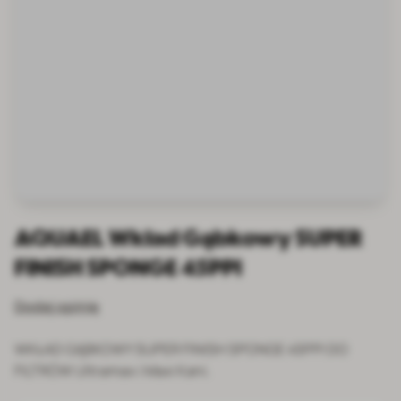
AQUAEL Wkład Gąbkowy SUPER
FINISH SPONGE 45PPI
Dodaj opinię
WKŁAD GĄBKOWY SUPER FINISH SPONGE 45PPI DO
FILTRÓW Ultramax i Maxi Kani.