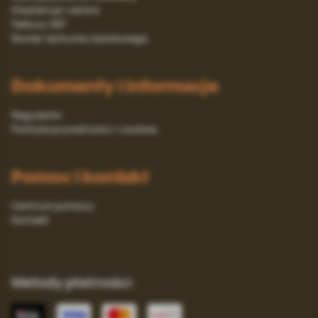
Gwarancja i serwis
Faktury VAT
Numer rachunku bankowego
Dokumenty i informacje
Regulamin
Polityka prywatności i cookies
Pomoc i kontakt
Centrum pomocy
Kontakt
Metody płatności