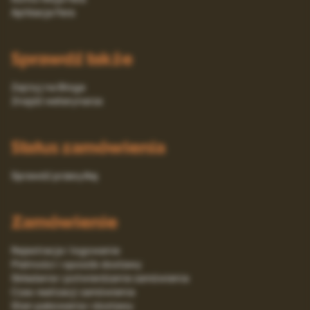
Aplikacja Fera
Sprawdź także
Zajrzyj na Bloga
Znajdź weterynarza
Status zamówienia
Sprawdź przesyłkę
Zamówienie
Rejestracja i logowanie
Platności i sposób dostawy
Składanie i potwierdzanie zamówienia
Czas realizacji zamówienia
Stan pakowania i dostawy