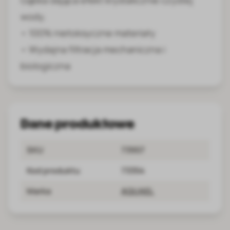
Gąbka dająca efekt krystalicznie czystej
wody.
• 100% nietoksyczne materiały
• Wydajna filtracja mechaniczna i
biologiczna
Dane produktowe
SKU
73957
Kod produktu
73354
Marka
AQUAEL