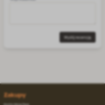
Wyślij recenzję
Zakupy
Konto Moja Fera