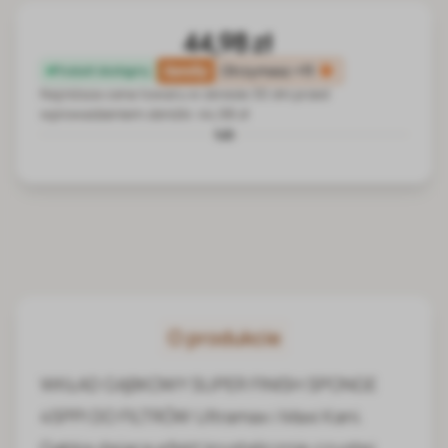
44,98 zł
family
Otrzymasz
+11
Produkt dostępny
Najniższa cena towaru w okresie 30 dni przed
wprowadzeniem obniżki:
44,98 zł
lub
O produkcie
WKŁAD GĄBKOWY SUPER FINISH SPONGE
45PPI DO FILTRÓW Ultramax i Maxi Kani.