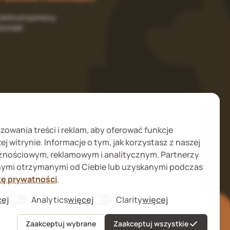
Centrum pomocy
ontakt
ybierz kraj
zowania treści i reklam, aby oferować funkcje
fera.pl
 witrynie. Informacje o tym, jak korzystasz z naszej
znościowym, reklamowym i analitycznym. Partnerzy
nymi otrzymanymi od Ciebie lub uzyskanymi podczas
kę prywatności
.
cej
Analytics
więcej
Clarity
więcej
ie Group
bout "Marketing" Cookie Group
About "Analytics" Cookie Group
About "Clarity" Co
Zaakceptuj wybrane
Zaakceptuj wszystkie