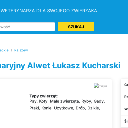
 WETERYNARZA DLA SWOJEGO ZWIERZAKA
SZUKAJ
eckie
Rajszew
aryjny Alwet Łukasz Kucharski
G
Typy zwierząt:
Po
Psy,
Koty,
Małe zwierzęta,
Ryby,
Gady,
Ptaki,
Konie,
Użytkowe,
Drób,
Dzikie,
W
Ś