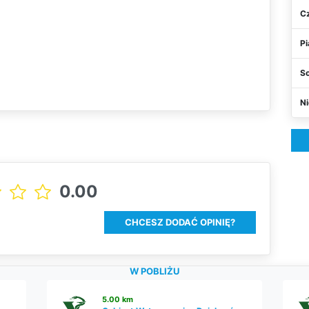
C
Pi
S
Ni
0.00
CHCESZ DODAĆ OPINIĘ?
W POBLIŻU
5.00 km