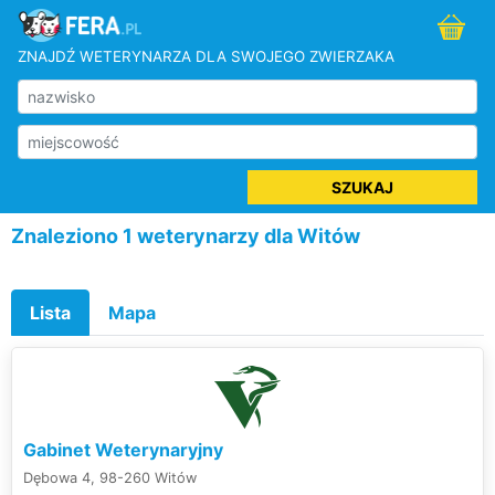
ZNAJDŹ WETERYNARZA DLA SWOJEGO ZWIERZAKA
SZUKAJ
Znaleziono 1 weterynarzy dla Witów
Lista
Mapa
Gabinet Weterynaryjny
Dębowa 4, 98-260 Witów