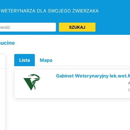
 WETERYNARZA DLA SWOJEGO ZWIERZAKA
SZUKAJ
hucino
Lista
Mapa
Gabinet Weterynaryjny lek.wet.M
1