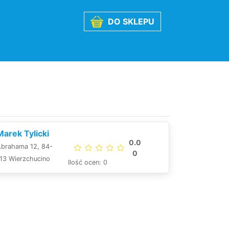
DO SKLEPU
arek Tylicki
0.0
Abrahama 12, 84-
0
13 Wierzchucino
Ilość ocen: 0