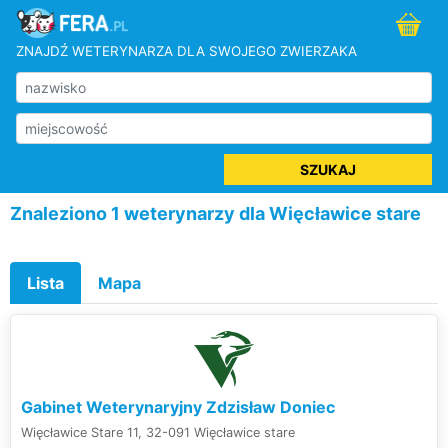
ZNAJDŹ WETERYNARZA DLA SWOJEGO ZWIERZAKA
SZUKAJ
Znaleziono 1 weterynarzy dla Więcławice stare
Lista
Mapa
Gabinet Weterynaryjny Zdzisław Doniec
Więcławice Stare 11, 32-091 Więcławice stare