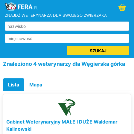
ZNAJDŹ WETERYNARZA DLA SWOJEGO ZWIERZAKA
SZUKAJ
Znaleziono 4 weterynarzy dla Węgierska górka
Lista
Mapa
Gabinet Weterynaryjny MAŁE I DUŻE Waldemar
Kalinowski