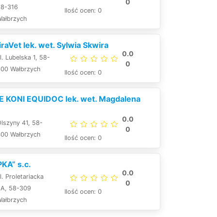
0
58-316
Ilość ocen: 0
Wałbrzych
aVet lek. wet. Sylwia Skwira
0.0
l. Lubelska 1, 58-
0
300 Wałbrzych
Ilość ocen: 0
E KONI EQUIDOC lek. wet. Magdalena
0.0
lszyny 41, 58-
0
400 Wałbrzych
Ilość ocen: 0
KA” s.c.
0.0
l. Proletariacka
0
2A, 58-309
Ilość ocen: 0
Wałbrzych