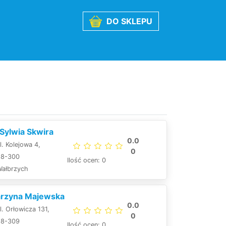
DO SKLEPU
 Sylwia Skwira
0.0
l. Kolejowa 4,
0
58-300
Ilość ocen: 0
Wałbrzych
arzyna Majewska
0.0
l. Orłowicza 131,
0
58-309
Ilość ocen: 0