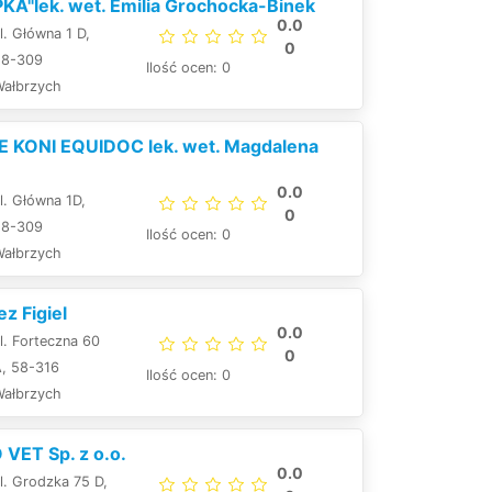
KA"lek. wet. Emilia Grochocka-Binek
0.0
l. Główna 1 D,
0
58-309
Ilość ocen: 0
Wałbrzych
E KONI EQUIDOC lek. wet. Magdalena
0.0
l. Główna 1D,
0
58-309
Ilość ocen: 0
Wałbrzych
z Figiel
0.0
l. Forteczna 60
0
A, 58-316
Ilość ocen: 0
Wałbrzych
VET Sp. z o.o.
0.0
l. Grodzka 75 D,