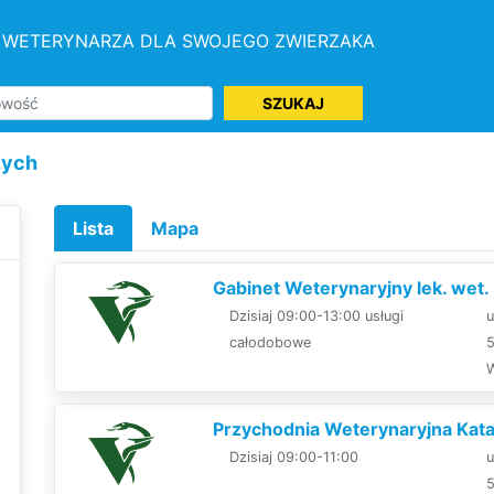
 WETERYNARZA DLA SWOJEGO ZWIERZAKA
SZUKAJ
zych
Lista
Mapa
Gabinet Weterynaryjny lek. wet.
Dzisiaj 09:00-13:00 usługi
u
całodobowe
Przychodnia Weterynaryjna Kat
Dzisiaj 09:00-11:00
u