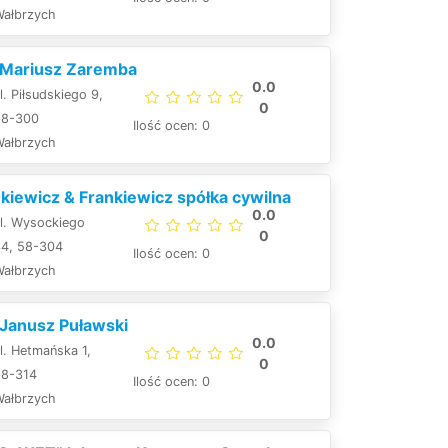
Wałbrzych
. Mariusz Zaremba
0.0
l. Piłsudskiego 9,
0
58-300
Ilość ocen: 0
Wałbrzych
kiewicz & Frankiewicz spółka cywilna
0.0
l. Wysockiego
0
34, 58-304
Ilość ocen: 0
Wałbrzych
 Janusz Puławski
0.0
l. Hetmańska 1,
0
58-314
Ilość ocen: 0
Wałbrzych