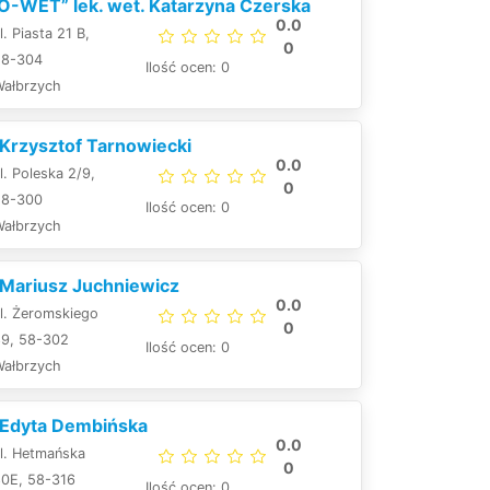
O-WET” lek. wet. Katarzyna Czerska
0.0
l. Piasta 21 B,
0
58-304
Ilość ocen: 0
Wałbrzych
 Krzysztof Tarnowiecki
0.0
l. Poleska 2/9,
0
58-300
Ilość ocen: 0
Wałbrzych
 Mariusz Juchniewicz
0.0
l. Żeromskiego
0
89, 58-302
Ilość ocen: 0
Wałbrzych
. Edyta Dembińska
0.0
l. Hetmańska
0
80E, 58-316
Ilość ocen: 0