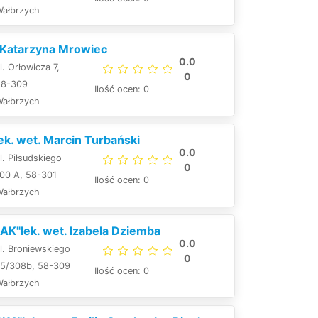
Wałbrzych
. Katarzyna Mrowiec
0.0
l. Orłowicza 7,
0
58-309
Ilość ocen: 0
Wałbrzych
k. wet. Marcin Turbański
0.0
l. Piłsudskiego
0
100 A, 58-301
Ilość ocen: 0
Wałbrzych
K"lek. wet. Izabela Dziemba
0.0
l. Broniewskiego
0
75/308b, 58-309
Ilość ocen: 0
Wałbrzych