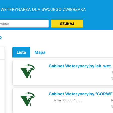
 WETERYNARZA DLA SWOJEGO ZWIERZAKA
SZUKAJ
o
Lista
Mapa
Gabinet Weterynaryjny lek. wet.
T
5
Gabinet Weterynaryjny "GORWE
Dzisiaj 08:00-16:00
R
5