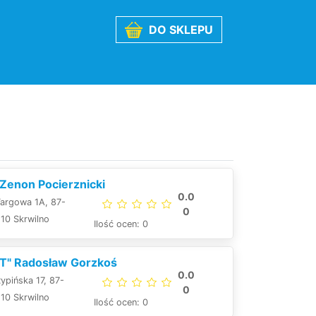
DO SKLEPU
 Zenon Pocierznicki
0.0
argowa 1A, 87-
0
10 Skrwilno
Ilość ocen: 0
T" Radosław Gorzkoś
0.0
ypińska 17, 87-
0
10 Skrwilno
Ilość ocen: 0