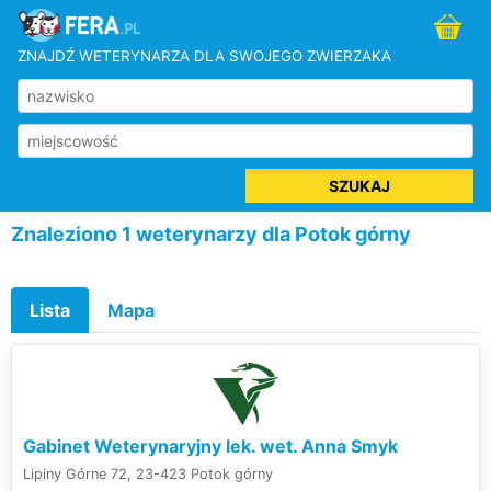
ZNAJDŹ WETERYNARZA DLA SWOJEGO ZWIERZAKA
SZUKAJ
Znaleziono 1 weterynarzy dla Potok górny
Lista
Mapa
Gabinet Weterynaryjny lek. wet. Anna Smyk
Lipiny Górne 72, 23-423 Potok górny