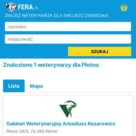
ZNAJDŹ WETERYNARZA DLA SWOJEGO ZWIERZAKA
SZUKAJ
Znaleziono 1 weterynarzy dla Płotno
Lista
Mapa
Gabinet Weterynaryjny Arkadiusz Kosarewicz
Płotno 29/3, 73-260 Płotno