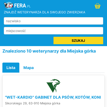
ZNAJDŹ WETERYNARZA DLA SWOJEGO ZWIERZAKA
SZUKAJ
Znaleziono 10 weterynarzy dla Miejska górka
Lista
Mapa
"WET-KARDIO" GABINET DLA PSÓW, KOTÓW, KONI
Sikorskiego 29, 63-910 Miejska górka