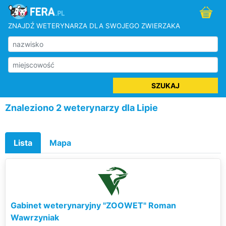
ZNAJDŹ WETERYNARZA DLA SWOJEGO ZWIERZAKA
SZUKAJ
Znaleziono 2 weterynarzy dla Lipie
Lista
Mapa
Gabinet weterynaryjny "ZOOWET" Roman
Wawrzyniak