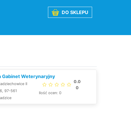
DO SKLEPU
Gabinet Weterynaryjny
0.0
adziechowice II
0
6, 97-561
Ilość ocen: 0
adzice