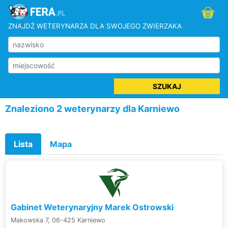
ZNAJDŹ WETERYNARZA DLA SWOJEGO ZWIERZAKA
SZUKAJ
Znaleziono 2 weterynarzy dla Karniewo
Lista
Mapa
Gabinet Weterynaryjny Marek Ostrowski
Makowska 7, 06-425 Karniewo