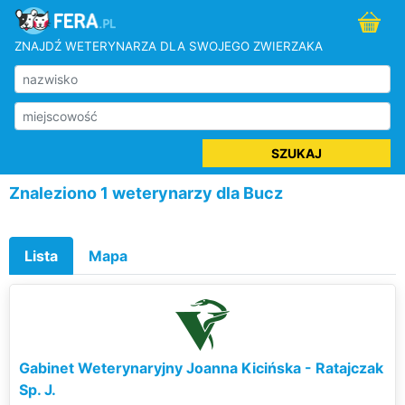
ZNAJDŹ WETERYNARZA DLA SWOJEGO ZWIERZAKA
SZUKAJ
Znaleziono 1 weterynarzy dla Bucz
Lista
Mapa
Gabinet Weterynaryjny Joanna Kicińska - Ratajczak
Sp. J.