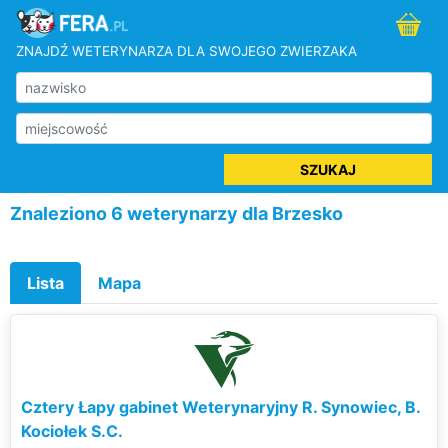
ZNAJDŹ WETERYNARZA DLA SWOJEGO ZWIERZAKA
SZUKAJ
Znaleziono 6 weterynarzy dla Brzesko
Lista
Mapa
Cztery Łapy gabinet Weterynaryjny R. Synowiec, B.
Kociołek S.C.