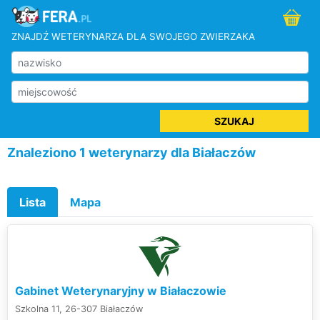
ZNAJDŹ WETERYNARZA DLA SWOJEGO ZWIERZAKA
SZUKAJ
Znaleziono 1 weterynarzy dla Białaczów
Lista
Mapa
Gabinet Weterynaryjny w Białaczowie
Szkolna 11, 26-307 Białaczów