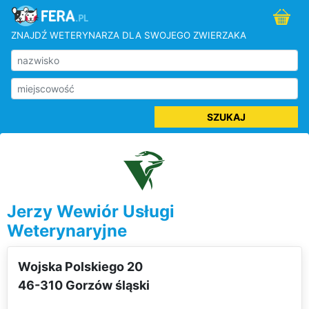
ZNAJDŹ WETERYNARZA DLA SWOJEGO ZWIERZAKA
SZUKAJ
Jerzy Wewiór Usługi
Weterynaryjne
Wojska Polskiego 20
46-310 Gorzów śląski